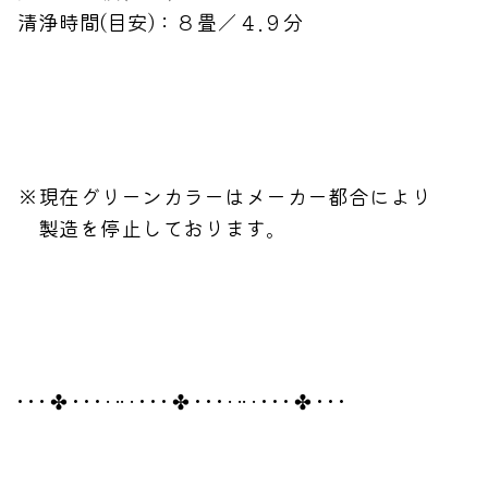
清浄時間(目安)：８畳／４.９分
※現在グリーンカラーはメーカー都合により
製造を停止しております。
• • • ✤ • • • · ·· · • • • ✤ • • • · ·· · • • • ✤ • • •