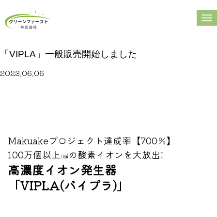
N
a
v
「VIPLA」一般販売開始しました
i
g
2023.06.06
a
t
i
o
n
Makuakeプロジェクト達成率【700％】
100万個以上
の酸素イオンを大放出❕
/㎤
高濃度イオン発生器
「VIPLA(バイプラ)」