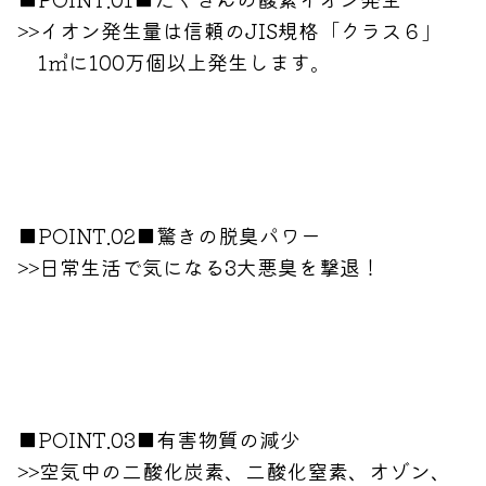
>>イオン発生量は信頼のJIS規格「クラス６」
1㎥に100万個以上発生します。
■POINT.02■驚きの脱臭パワー
>>日常生活で気になる3大悪臭を撃退！
■POINT.03■有害物質の減少
>>空気中の二酸化炭素、二酸化窒素、オゾン、