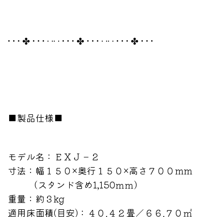
• • • ✤ • • • · ·· · • • • ✤ • • • · ·· · • • • ✤ • • •
■製品仕様■
モデル名：ＥＸＪ－２
寸法：幅１５０×奥行１５０×高さ７００mm
（スタンド含め1,150ｍｍ）
重量：約３kg
適用床面積(目安)：４０.４２畳／６６.７０㎡