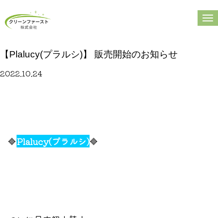
N
a
v
【Plalucy(プラルシ)】 販売開始のお知らせ
i
g
2022.10.24
a
t
i
o
n
🔷
Plalucy(プラルシ)
🔷